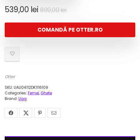
Prețul
Prețul
539,00
lei
899,00
lei
inițial
curent
a
este:
COMANDĂ PE OTTER.RO
fost:
539,00 lei.
899,00 lei.
Otter
SKU:
UALI04112DK1116109
Categories:
Femei
,
Ghete
Brand:
Ugg