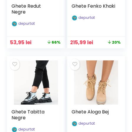
Ghete Redut
Ghete Fenko Khaki
Negre
depurtat
depurtat
Prețul
Prețul
Prețul
Prețul
53,95
lei
215,99
lei
66%
20%
inițial
curent
inițial
curent
a
este:
a
este:
fost:
53,95 lei.
fost:
215,99 lei.
159,90 lei.
269,99 lei.
Ghete Tabitta
Ghete Aloga Bej
Negre
depurtat
depurtat