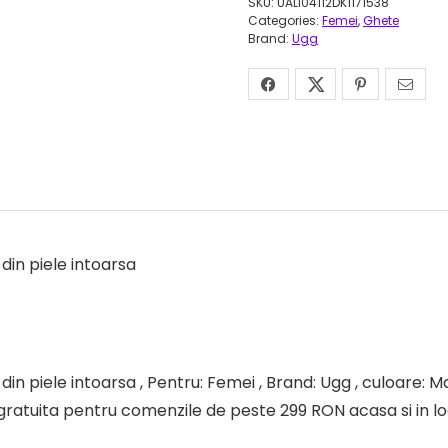
SKU:
UALI04112DK1171538
Categories:
Femei
,
Ghete
Brand:
Ugg
in piele intoarsa
piele intoarsa , Pentru: Femei , Brand: Ugg , culoare: Maro
re gratuita pentru comenzile de peste 299 RON acasa si in l