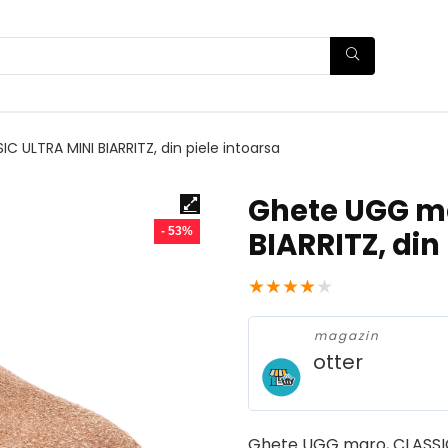
 ULTRA MINI BIARRITZ, din piele intoarsa
Ghete UGG ma
- 53%
BIARRITZ, din
★
★
★
★
★
magazin
otter
Ghete UGG maro, CLASSIC 