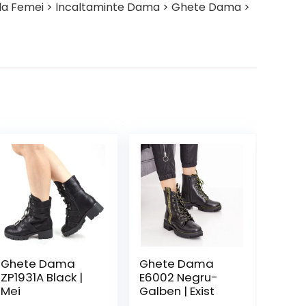
i la Femei > Incaltaminte Dama > Ghete Dama >
Ghete Dama
Ghete Dama
ZP1931A Black |
E6002 Negru-
Mei
Galben | Exist