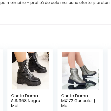
 meimei.ro – profită de cele mai bune oferte și prețur
Ghete Dama
Ghete Dama
SJN368 Negru |
MX172 Guncolor |
Mei
Mei