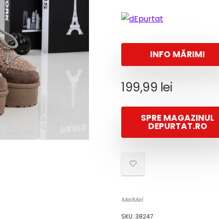
INFO MĂRIMI
199,99
lei
SPRE MAGAZINUL
DEPURTAT.RO
MeiMei
SKU:
38247