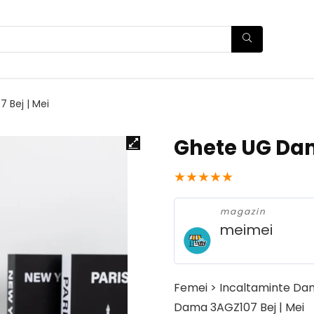
 Bej | Mei
Ghete UG Dam
★
★
★
★
★
magazin
meimei
Femei > Incaltaminte Da
Dama 3AGZ107 Bej | Mei