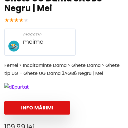
Negru | Mei
★
★
★
★
★
magazin
meimei
Femei > Incaltaminte Dama > Ghete Dama > Ghete
tip UG – Ghete UG Dama 3AGB8 Negru | Mei
INFO MĂRIMI
109,99
lei