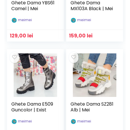
Ghete Dama YBS61
Ghete Dama
Camel | Mei
MX103A Black | Mei
meimei
meimei
129,00
lei
159,00
lei
Ghete Dama E509
Ghete Dama SZ281
Guncolor | Exist
Alb | Mei
meimei
meimei