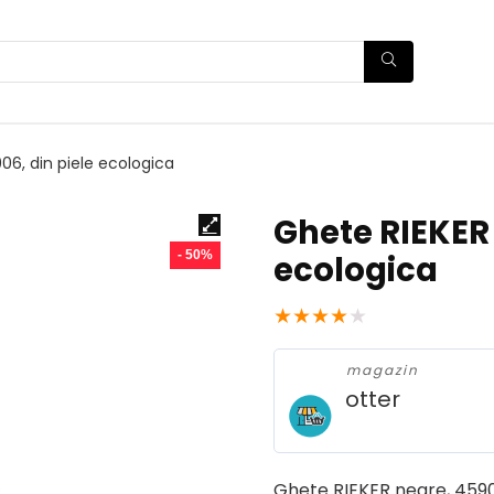
06, din piele ecologica
Ghete RIEKER 
- 50%
ecologica
★
★
★
★
★
magazin
otter
Ghete RIEKER negre, 45906