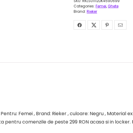
SKU:
RKLS01112DK4590699
Categories:
Femei
,
Ghete
Brand:
Rieker
entru: Femei , Brand: Rieker , culoare: Negru , Material ex
tuita pentru comenzile de peste 299 RON acasa si in locker. 