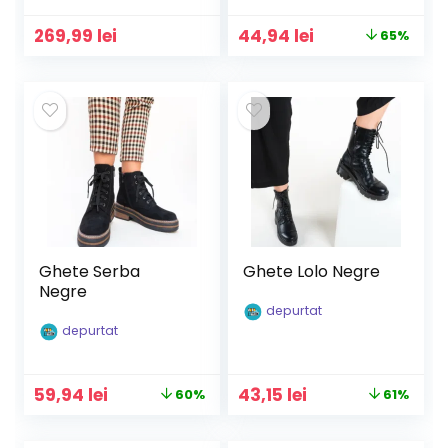
Prețul
Prețul
269,99
lei
44,94
lei
65%
inițial
curent
a
este:
fost:
44,94 lei.
129,90 lei.
Ghete Serba
Ghete Lolo Negre
Negre
depurtat
depurtat
Prețul
Prețul
Prețul
Prețul
59,94
lei
43,15
lei
60%
61%
inițial
curent
inițial
curent
a
este:
a
este: