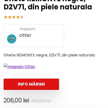
D2V71, din piele naturala
★
★
★
★
★
magazin
otter
Ghete REMONTE negre, D2V71, din piele naturala
INFO MĂRIMI
Prețul
Prețul
206,00
lei
469,00
lei
inițial
curent