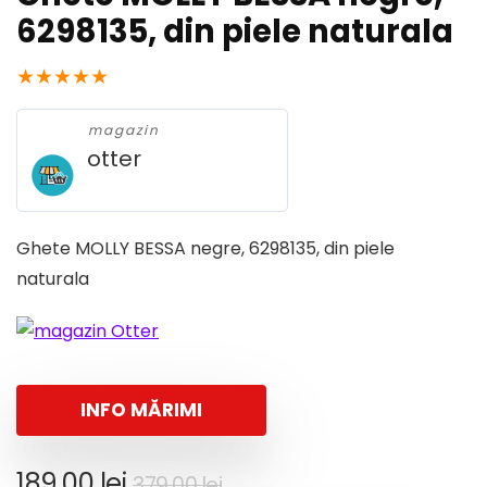
6298135, din piele naturala
★
★
★
★
★
magazin
otter
Ghete MOLLY BESSA negre, 6298135, din piele
naturala
INFO MĂRIMI
Prețul
Prețul
189,00
lei
379,00
lei