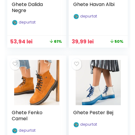
Ghete Dalida
Ghete Havan Albi
Negre
depurtat
depurtat
Prețul
Prețul
Prețul
Prețul
53,94
lei
39,99
lei
61%
50%
inițial
curent
inițial
curent
a
este:
a
este:
fost:
53,94 lei.
fost:
39,99 lei.
139,90 lei.
79,90 lei.
Ghete Fenko
Ghete Pester Bej
Camel
depurtat
depurtat