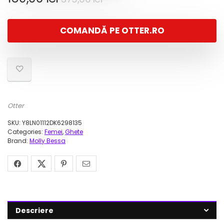
inițial
curent
a
este:
COMANDĂ PE OTTER.RO
fost:
189,00 lei.
379,00 lei.
Otter
SKU:
Y8LN01112DK6298135
Categories:
Femei
,
Ghete
Brand:
Molly Bessa
Descriere