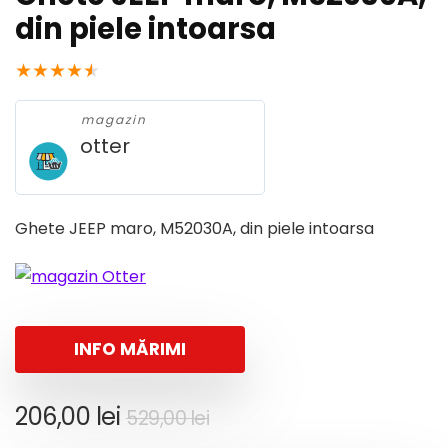
din piele intoarsa
★
★
★
★
★
magazin
otter
Ghete JEEP maro, M52030A, din piele intoarsa
INFO MĂRIMI
Prețul
Prețul
206,00
lei
529,00
lei
inițial
curent