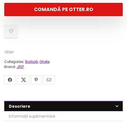
a
este:
COMANDĂ PE OTTER.RO
fost:
206,00 lei.
529,00 lei.
Otter
Categories:
Barbati
,
Ghete
Brand:
JEEP
Descriere
Informații suplimentare