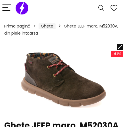
Prima pagină
Ghete
Ghete JEEP maro, M52030A,
din piele intoarsa
- 61%
Ghete JEEP maro, M52030A,