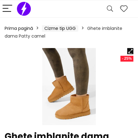
Prima pagină
Cizme tip UGG
Ghete imblanite
dama Patty camel
- 25%
Ghete imblanite dama