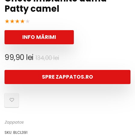
Patty camel
★
★
★
★
★
INFO MĂRIMI
Prețul
Prețul
99,90
lei
134,00
lei
inițial
curent
a
este:
SPRE ZAPPATOS.RO
fost:
99,90 lei.
134,00 lei.
Zappatos
SKU:
BLCL391