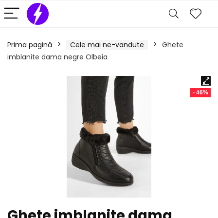
Prima pagină
Cele mai ne-vandute
Ghete
imblanite dama negre Olbeia
- 46%
Ghete imblanite dama