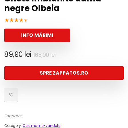
negre Olbeia
★
★
★
★
★
INFO MĂRIMI
Prețul
Prețul
89,90
lei
168,00
lei
inițial
curent
a
este:
SPRE ZAPPATOS.RO
fost:
89,90 lei.
168,00 lei.
Zappatos
Category:
Cele mai ne-vandute