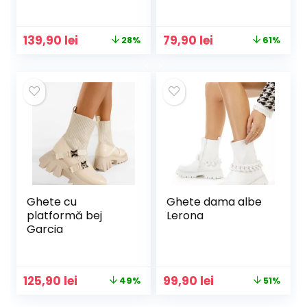
Prețul
Prețul
Prețul
Prețul
139,90
lei
79,90
lei
28%
61%
inițial
curent
inițial
curent
a
este:
a
este:
fost:
139,90 lei.
fost:
79,90 lei.
194,00 lei.
204,00 lei.
Ghete cu
Ghete dama albe
platformă bej
Lerona
Garcia
Prețul
Prețul
Prețul
Prețul
125,90
lei
99,90
lei
49%
51%
inițial
curent
inițial
curent