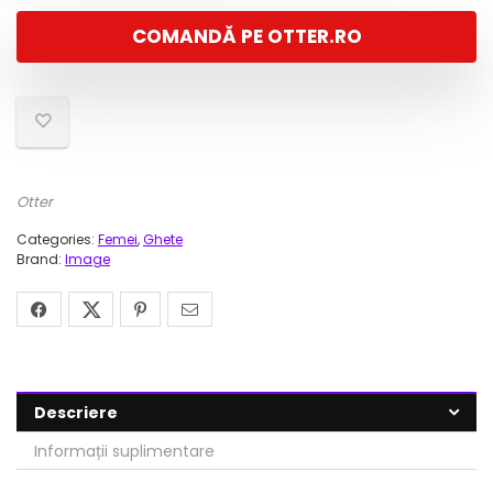
a
este:
COMANDĂ PE OTTER.RO
fost:
210,00 lei.
809,00 lei.
Otter
Categories:
Femei
,
Ghete
Brand:
Image
Descriere
Informații suplimentare