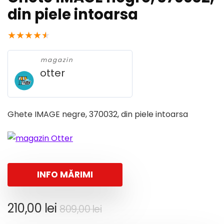
din piele intoarsa
★
★
★
★
★
magazin
otter
Ghete IMAGE negre, 370032, din piele intoarsa
INFO MĂRIMI
Prețul
Prețul
210,00
lei
809,00
lei
inițial
curent