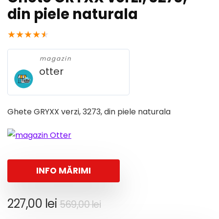
din piele naturala
★
★
★
★
★
magazin
otter
Ghete GRYXX verzi, 3273, din piele naturala
INFO MĂRIMI
Prețul
Prețul
227,00
lei
569,00
lei
inițial
curent