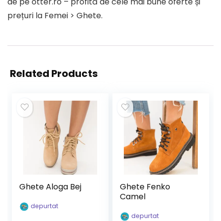
de pe otter.ro – profită de cele mai bune oferte și
prețuri la Femei > Ghete.
Related Products
Ghete Aloga Bej
Ghete Fenko
Camel
depurtat
depurtat