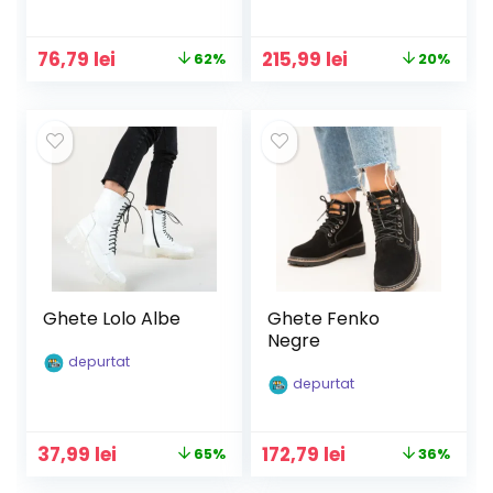
Prețul
Prețul
Prețul
Prețul
76,79
lei
215,99
lei
62%
20%
inițial
curent
inițial
curent
a
este:
a
este:
fost:
76,79 lei.
fost:
215,99 lei.
199,90 lei.
269,99 lei.
Ghete Lolo Albe
Ghete Fenko
Negre
depurtat
depurtat
Prețul
Prețul
Prețul
Prețul
37,99
lei
172,79
lei
65%
36%
inițial
curent
inițial
curent