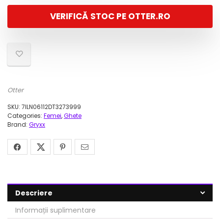
a
este:
VERIFICĂ STOC PE OTTER.RO
fost:
227,00 lei.
569,00 lei.
Otter
SKU:
7ILN06112DT3273999
Categories:
Femei
,
Ghete
Brand:
Gryxx
Descriere
Informații suplimentare