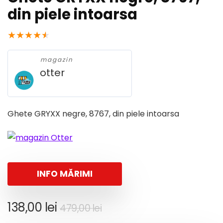
din piele intoarsa
★
★
★
★
★
magazin
otter
Ghete GRYXX negre, 8767, din piele intoarsa
INFO MĂRIMI
Prețul
Prețul
138,00
lei
479,00
lei
inițial
curent