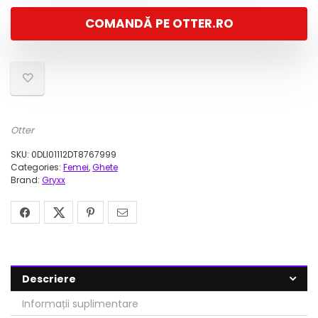
a
este:
COMANDĂ PE OTTER.RO
fost:
138,00 lei.
479,00 lei.
Otter
SKU:
0DLI01112DT8767999
Categories:
Femei
,
Ghete
Brand:
Gryxx
Descriere
Informații suplimentare