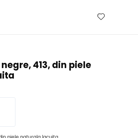
egre, 413, din piele
uita
in piele naturala lacuita