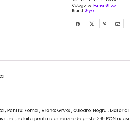
SKU:
9CJL01112DT0413999
Categories:
Femei
,
Ghete
Brand:
Gryxx
ta
 , Pentru: Femei , Brand: Gryxx , culoare: Negru , Material e
Livrare gratuita pentru comenzile de peste 299 RON acasa s