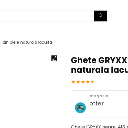
 din piele naturala lacuita
Ghete GRYXX n
naturala lac
★
★
★
★
★
magazin
otter
Ghete GRYXX negre, 413, d