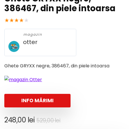
386467, din piele intoarsa
★
★
★
★
★
magazin
otter
Ghete GRYXX negre, 386467, din piele intoarsa
INFO MĂRIMI
Prețul
Prețul
248,00
lei
529,00
lei
inițial
curent