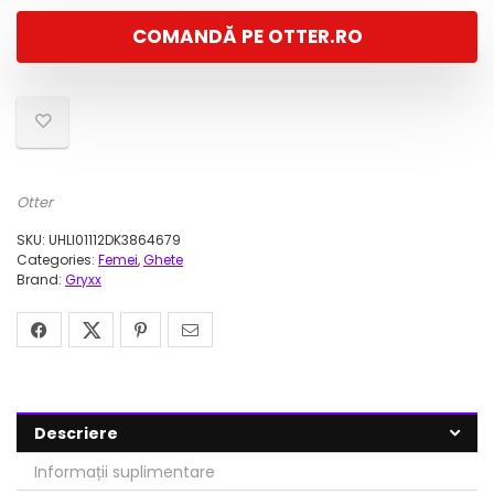
a
este:
COMANDĂ PE OTTER.RO
fost:
248,00 lei.
529,00 lei.
Otter
SKU:
UHLI01112DK3864679
Categories:
Femei
,
Ghete
Brand:
Gryxx
Descriere
Informații suplimentare