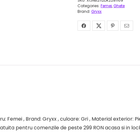
SKU:
X1JNB2112DK2281169
Categories:
Femei
,
Ghete
Brand:
Gryxx
u: Femei , Brand: Gryxx , culoare: Gri , Material exterior: P
ratuita pentru comenzile de peste 299 RON acasa si in lock