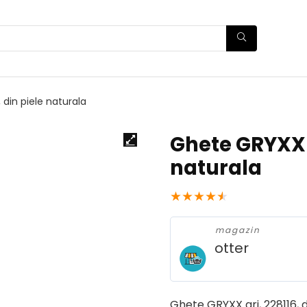
 din piele naturala
Ghete GRYXX g
naturala
★
★
★
★
★
magazin
otter
Ghete GRYXX gri, 228116, d