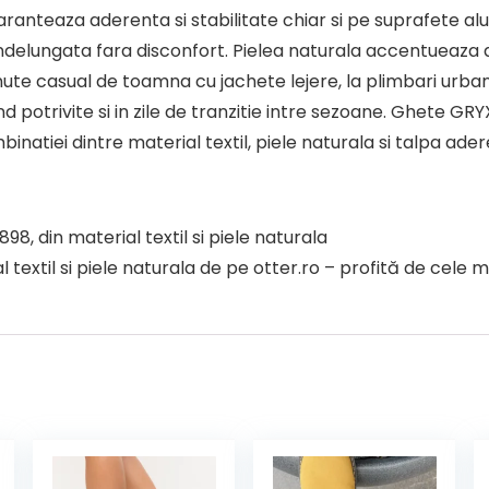
aranteaza aderenta si stabilitate chiar si pe suprafete al
ndelungata fara disconfort. Pielea naturala accentueaza du
tinute casual de toamna cu jachete lejere, la plimbari ur
 potrivite si in zile de tranzitie intre sezoane. Ghete GR
inatiei dintre material textil, piele naturala si talpa ade
8, din material textil si piele naturala
xtil si piele naturala de pe otter.ro – profită de cele ma