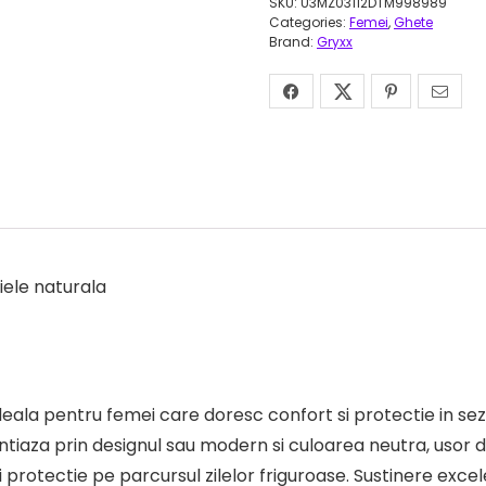
SKU:
U3MZ03112DTM998989
Categories:
Femei
,
Ghete
Brand:
Gryxx
iele naturala
la pentru femei care doresc confort si protectie in sezo
iaza prin designul sau modern si culoarea neutra, usor d
 protectie pe parcursul zilelor friguroase. Sustinere exce