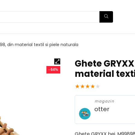
 din material textil si piele naturala
Ghete GRYXX 
- 64%
material texti
★
★
★
★
★
magazin
otter
Ghete GRYXX bej, M99898, d