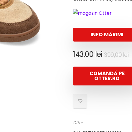
INFO MĂRIMI
P
P
143,00
lei
399,00
lei
i
c
e
COMANDĂ PE
f
1
OTTER.RO
3
Otter