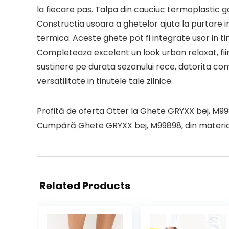
la fiecare pas. Talpa din cauciuc termoplastic g
Constructia usoara a ghetelor ajuta la purtare i
termica. Aceste ghete pot fi integrate usor in 
Completeaza excelent un look urban relaxat, fiind
sustinere pe durata sezonului rece, datorita comb
versatilitate in tinutele tale zilnice.
Profită de oferta Otter la Ghete GRYXX bej, M9989
Cumpără Ghete GRYXX bej, M99898, din material te
Related Products