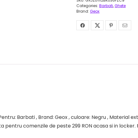
SKU:
GXJZ01112BKU36FZC9
Categories:
Barbati
,
Ghete
Brand:
Geox
ntru: Barbati , Brand: Geox , culoare: Negru , Material exte
tuita pentru comenzile de peste 299 RON acasa si in locker. 