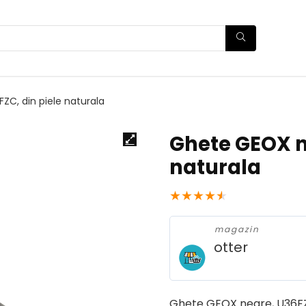
ZC, din piele naturala
Ghete GEOX n
naturala
★
★
★
★
★
magazin
otter
Ghete GEOX negre, U36FZC