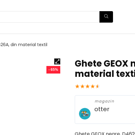
A, din material textil
Ghete GEOX n
- 65%
material texti
★
★
★
★
★
magazin
otter
Ghete GEOX negre, D4626A