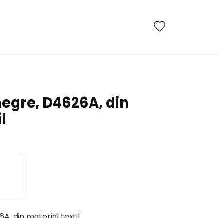
egre, D4626A, din
l
, din material textil