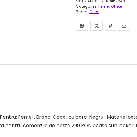
SKU:
GXL7011G7DKD4626A9
Categories:
Femei
,
Ghete
Brand:
Geox
ntru: Femei , Brand: Geox , culoare: Negru , Material exter
tuita pentru comenzile de peste 299 RON acasa si in locker. 