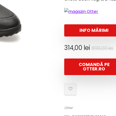
INFO MĂRIMI
P
P
314,00
lei
899,00
lei
i
e
COMANDĂ PE
f
3
OTTER.RO
8
Otter