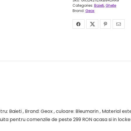
SKU:
GXJ242112XKB842HA9
Categories:
Baieti
,
Ghete
Brand:
Geox
: Baieti , Brand: Geox , culoare: Bleumarin , Material exte
atuita pentru comenzile de peste 299 RON acasa si in locker