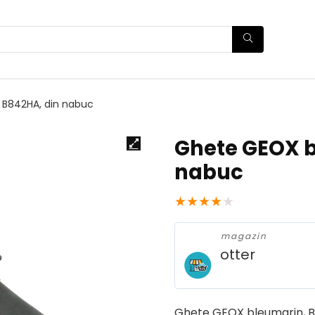
 B842HA, din nabuc
Ghete GEOX b
nabuc
★
★
★
★
★
magazin
otter
Ghete GEOX bleumarin, B