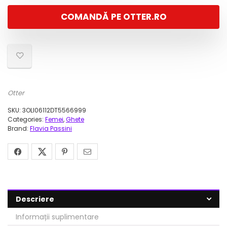
a
este:
COMANDĂ PE OTTER.RO
fost:
130,00 lei.
449,00 lei.
Otter
SKU:
3OLI06112DT5566999
Categories:
Femei
,
Ghete
Brand:
Flavia Passini
Descriere
Informații suplimentare