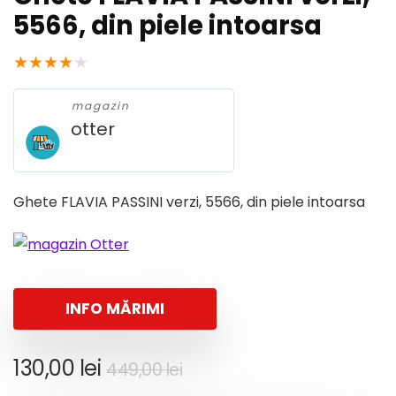
5566, din piele intoarsa
★
★
★
★
★
magazin
otter
Ghete FLAVIA PASSINI verzi, 5566, din piele intoarsa
INFO MĂRIMI
Prețul
Prețul
130,00
lei
449,00
lei
inițial
curent