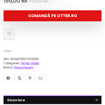
Prețul
Prețul
186,00
lei
479,00
lei
inițial
curent
a
este:
COMANDĂ PE OTTER.RO
fost:
186,00 lei.
479,00 lei.
Otter
SKU:
8VLN01112DTV312599
Categories:
Femei
,
Ghete
Brand:
Flavia Passini
Descriere