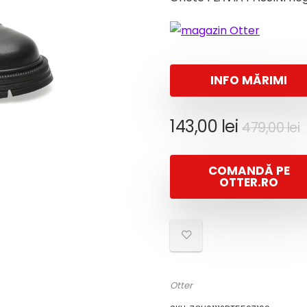
INFO MĂRIMI
P
P
143,00
lei
479,00
lei
i
e
COMANDĂ PE
f
1
OTTER.RO
4
Otter