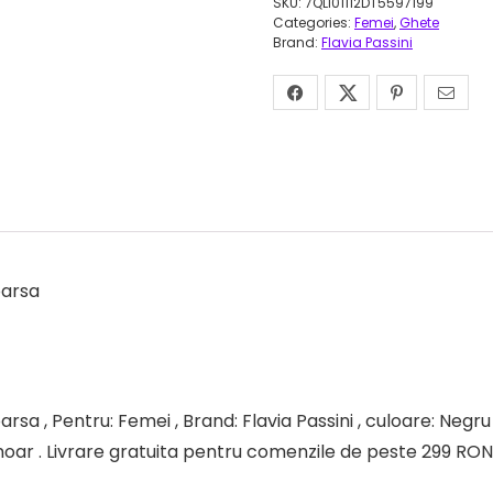
SKU:
7QLI01112DT5597199
Categories:
Femei
,
Ghete
Brand:
Flavia Passini
oarsa
sa , Pentru: Femei , Brand: Flavia Passini , culoare: Negru ,
moar . Livrare gratuita pentru comenzile de peste 299 RON a