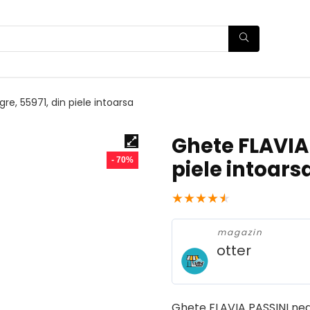
re, 55971, din piele intoarsa
Ghete FLAVIA 
- 70%
piele intoars
★
★
★
★
★
magazin
otter
Ghete FLAVIA PASSINI negr