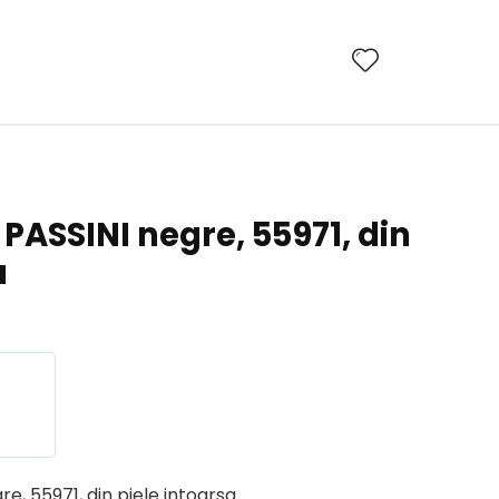
PASSINI negre, 55971, din
a
e, 55971, din piele intoarsa