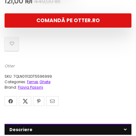
Prețul
Prețul
121,00
lei
449,00
lei
inițial
curent
a
este:
COMANDĂ PE OTTER.RO
fost:
121,00 lei.
449,00 lei.
Otter
SKU:
7QLN01112DT5596999
Categories:
Femei
,
Ghete
Brand:
Flavia Passini
Descriere