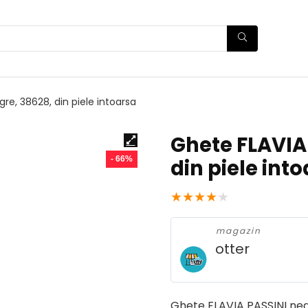
re, 38628, din piele intoarsa
Ghete FLAVIA
- 66%
din piele int
★
★
★
★
★
magazin
otter
Ghete FLAVIA PASSINI negr