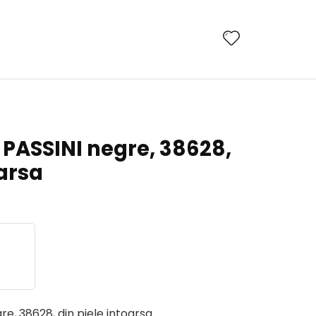
 PASSINI negre, 38628,
oarsa
e, 38628, din piele intoarsa