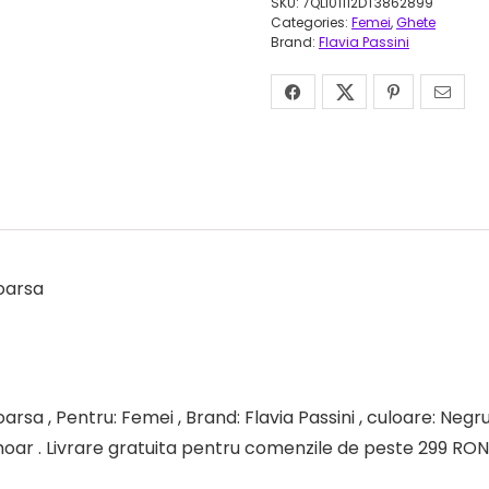
SKU:
7QLI01112DT3862899
Categories:
Femei
,
Ghete
Brand:
Flavia Passini
toarsa
sa , Pentru: Femei , Brand: Flavia Passini , culoare: Negru 
moar . Livrare gratuita pentru comenzile de peste 299 RON a