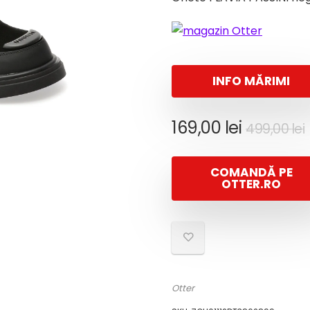
INFO MĂRIMI
169,00
lei
499,00
lei
i
COMANDĂ PE
OTTER.RO
Otter