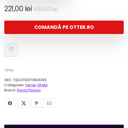
Prețul
Prețul
221,00
lei
599,00
lei
inițial
curent
a
este:
COMANDĂ PE OTTER.RO
fost:
221,00 lei.
599,00 lei.
Otter
SKU:
7QLL01112DT3846199
Categories:
Femei
,
Ghete
Brand:
Flavia Passini