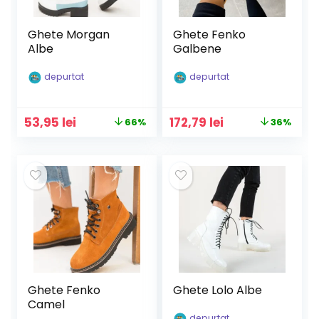
Ghete Morgan
Ghete Fenko
Albe
Galbene
depurtat
depurtat
Prețul
Prețul
Prețul
Prețul
53,95
lei
172,79
lei
66%
36%
inițial
curent
inițial
curent
a
este:
a
este:
fost:
53,95 lei.
fost:
172,79 lei.
159,90 lei.
269,99 lei.
Ghete Fenko
Ghete Lolo Albe
Camel
depurtat