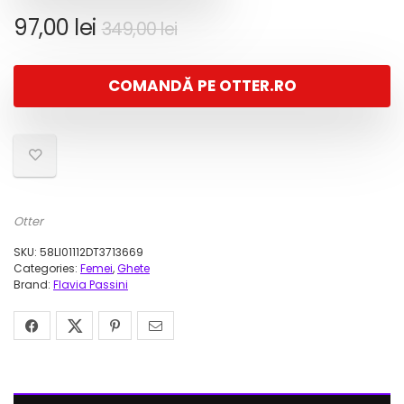
Prețul
Prețul
97,00
lei
349,00
lei
inițial
curent
a
este:
COMANDĂ PE OTTER.RO
fost:
97,00 lei.
349,00 lei.
Otter
SKU:
58LI01112DT3713669
Categories:
Femei
,
Ghete
Brand:
Flavia Passini