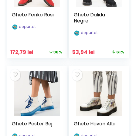
Ghete Fenko Rosii
Ghete Dalida
Negre
depurtat
depurtat
Prețul
Prețul
Prețul
Prețul
172,79
lei
53,94
lei
36%
61%
inițial
curent
inițial
curent
a
este:
a
este:
fost:
172,79 lei.
fost:
53,94 lei.
269,99 lei.
139,90 lei.
Ghete Pester Bej
Ghete Havan Albi
depurtat
depurtat