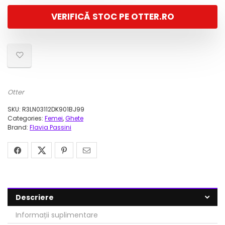
a
este:
VERIFICĂ STOC PE OTTER.RO
fost:
111,00 lei.
399,00 lei.
Otter
SKU:
R3LN03112DK901BJ99
Categories:
Femei
,
Ghete
Brand:
Flavia Passini
Descriere
Informații suplimentare