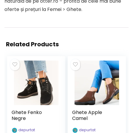
naturala de pe otter.ro – profită de cele mai bune
oferte și prețuri la Femei > Ghete.
Related Products
Ghete Fenko
Ghete Apple
Negre
Camel
depurtat
depurtat