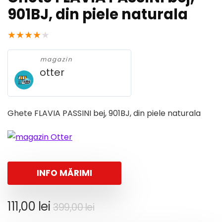
901BJ, din piele naturala
★
★
★
★
★
magazin
otter
Ghete FLAVIA PASSINI bej, 901BJ, din piele naturala
INFO MĂRIMI
Prețul
Prețul
111,00
lei
399,00
lei
inițial
curent