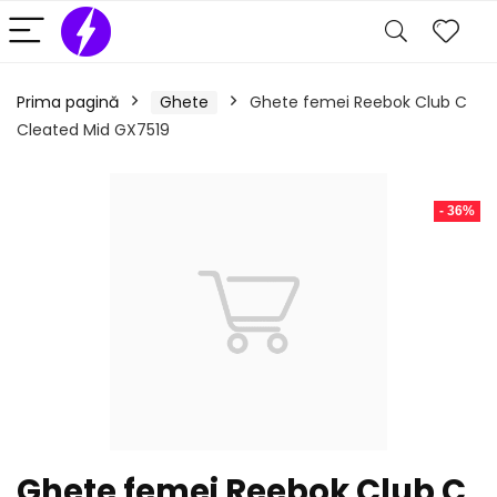
Prima pagină
Ghete
Ghete femei Reebok Club C
Cleated Mid GX7519
- 36%
Ghete femei Reebok Club C