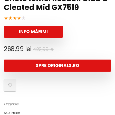
Cleated Mid GX7519
★
★
★
★
★
INFO MĂRIMI
Prețul
Prețul
268,99
lei
422,99
lei
inițial
curent
a
este:
SPRE ORIGINALS.RO
fost:
268,99 lei.
422,99 lei.
Originals
SKU:
25185