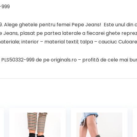
-999
9. Alege ghetele pentru femei Pepe Jeans! Este unul din ce
e Jeans, plasat pe partea laterale a fiecarei ghete reprezi
teriale; interior – material textil; talpa – cauciuc Culoar
50332-999 de pe originals.ro – profită de cele mai bune 