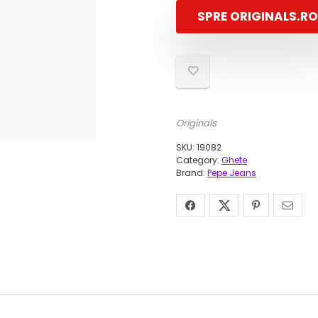
e
SPRE ORIGINALS.RO
f
3
6
Originals
SKU:
19082
Category:
Ghete
Brand:
Pepe Jeans