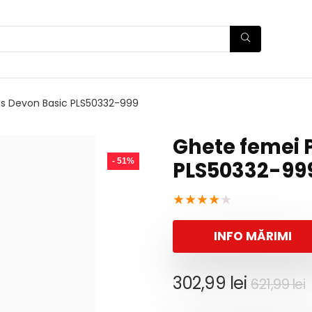
s Devon Basic PLS50332-999
Ghete femei 
- 51%
PLS50332-99
★
★
★
★
★
INFO MĂRIMI
P
P
302,99
lei
621,99
lei
i