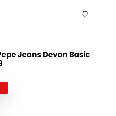
Pepe Jeans Devon Basic
9
rețul
rețul
nițial
curent