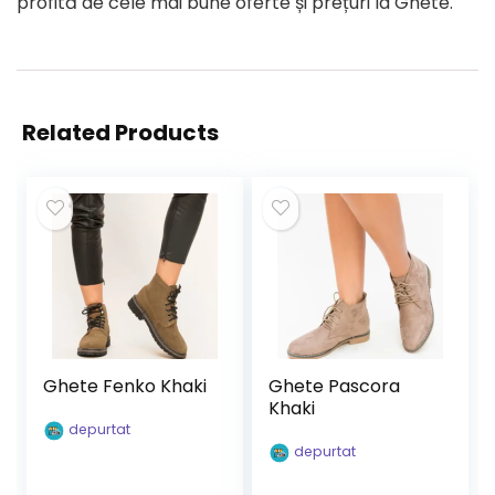
profită de cele mai bune oferte și prețuri la Ghete.
Related Products
Ghete Fenko Khaki
Ghete Pascora
Khaki
depurtat
depurtat