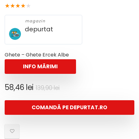
★
★
★
★
★
magazin
depurtat
Ghete – Ghete Ercek Albe
INFO MĂRIMI
Prețul
Prețul
58,46
lei
139,90
lei
inițial
curent
a
este:
COMANDĂ PE DEPURTAT.RO
fost:
58,46 lei.
139,90 lei.