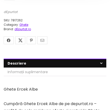
dEpurtat
SKU:
7817262
Category:
Ghete
Brand:
dEpurtat.ro
Descriere
Informații suplimentare
Ghete Ercek Albe
Cumpără Ghete Ercek Albe de pe depurtat.ro –