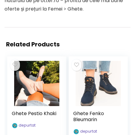
naturala de pe otter.ro – profită de cele mai bune
oferte și prețuri la Femei > Ghete.
Related Products
Ghete Pestio Khaki
Ghete Fenko
Bleumarin
depurtat
depurtat