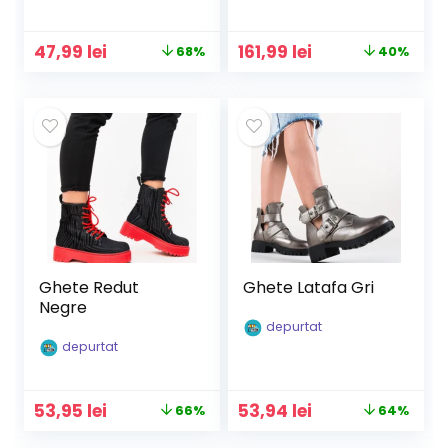
Prețul
Prețul
Prețul
Prețul
47,99
lei
161,99
lei
68%
40%
inițial
curent
inițial
curent
a
este:
a
este:
fost:
47,99 lei.
fost:
161,99 lei.
149,90 lei.
269,99 lei.
Ghete Redut
Ghete Latafa Gri
Negre
depurtat
depurtat
Prețul
Prețul
Prețul
Prețul
53,95
lei
53,94
lei
66%
64%
inițial
curent
inițial
curent