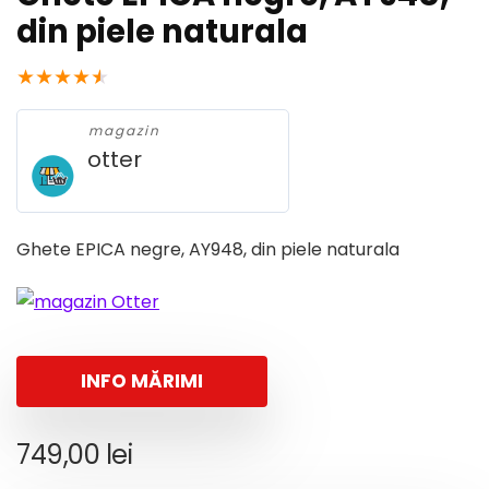
din piele naturala
★
★
★
★
★
magazin
otter
Ghete EPICA negre, AY948, din piele naturala
INFO MĂRIMI
749,00
lei