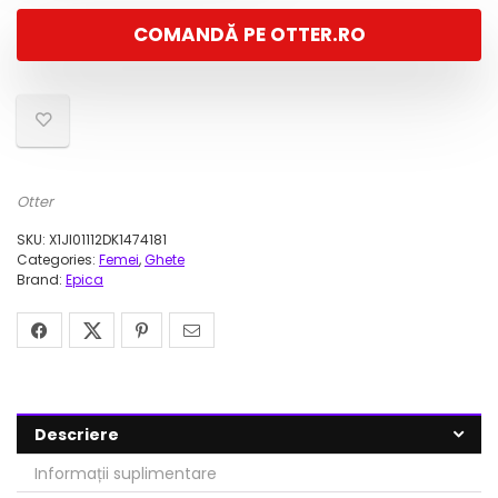
COMANDĂ PE OTTER.RO
Otter
SKU:
X1JI01112DK1474181
Categories:
Femei
,
Ghete
Brand:
Epica
Descriere
Informații suplimentare