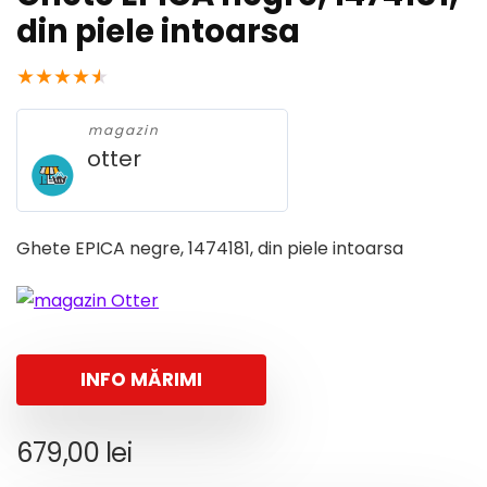
din piele intoarsa
★
★
★
★
★
magazin
otter
Ghete EPICA negre, 1474181, din piele intoarsa
INFO MĂRIMI
679,00
lei