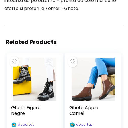
intoarsa de pe otter.ro – profită de cele mai bune
oferte și prețuri la Femei > Ghete.
Related Products
Ghete Figaro
Ghete Apple
Negre
Camel
depurtat
depurtat