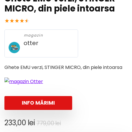
MICRO, din piele intoarsa
★
★
★
★
★
magazin
otter
Ghete EMU verzi, STINGER MICRO, din piele intoarsa
INFO MĂRIMI
Prețul
Prețul
233,00
lei
779,00
lei
inițial
curent