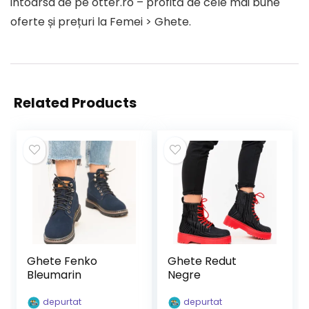
intoarsa de pe otter.ro – profită de cele mai bune
oferte și prețuri la Femei > Ghete.
Related Products
Ghete Fenko
Ghete Redut
Bleumarin
Negre
depurtat
depurtat