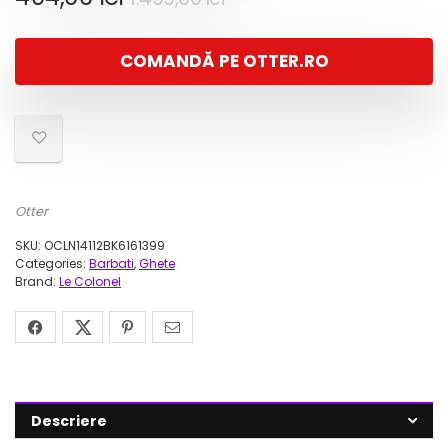
inițial
curent
a
este:
COMANDĂ PE OTTER.RO
fost:
494,00 lei.
1.499,00 lei.
Otter
SKU:
OCLN14112BK6161399
Categories:
Barbati
,
Ghete
Brand:
Le Colonel
Descriere