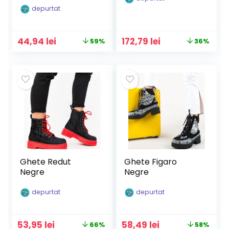
depurtat
Prețul
Prețul
Prețul
Prețul
44,94
lei
172,79
lei
59%
36%
inițial
curent
inițial
curent
a
este:
a
este:
fost:
44,94 lei.
fost:
172,79 lei.
109,90 lei.
269,99 lei.
Ghete Redut
Ghete Figaro
Negre
Negre
depurtat
depurtat
Prețul
Prețul
Prețul
Prețul
53,95
lei
58,49
lei
66%
58%