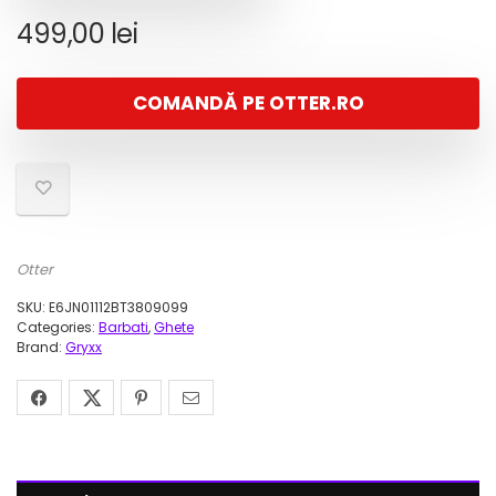
499,00
lei
COMANDĂ PE OTTER.RO
Otter
SKU:
E6JN01112BT3809099
Categories:
Barbati
,
Ghete
Brand:
Gryxx