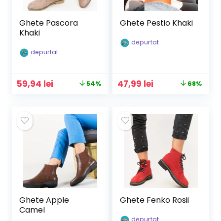
Ghete Pascora
Ghete Pestio Khaki
Khaki
depurtat
depurtat
Prețul
Prețul
Prețul
Prețul
59,94
lei
47,99
lei
54%
68%
inițial
curent
inițial
curent
a
este:
a
este:
fost:
59,94 lei.
fost:
47,99 lei.
129,90 lei.
149,90 lei.
Ghete Apple
Ghete Fenko Rosii
Camel
depurtat