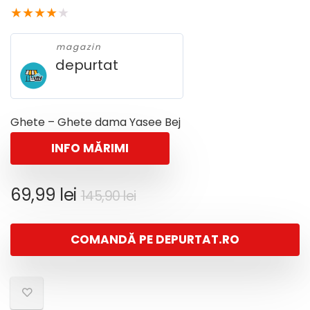
★
★
★
★
★
magazin
depurtat
Ghete – Ghete dama Yasee Bej
INFO MĂRIMI
Prețul
Prețul
69,99
lei
145,90
lei
inițial
curent
a
este:
COMANDĂ PE DEPURTAT.RO
fost:
69,99 lei.
145,90 lei.