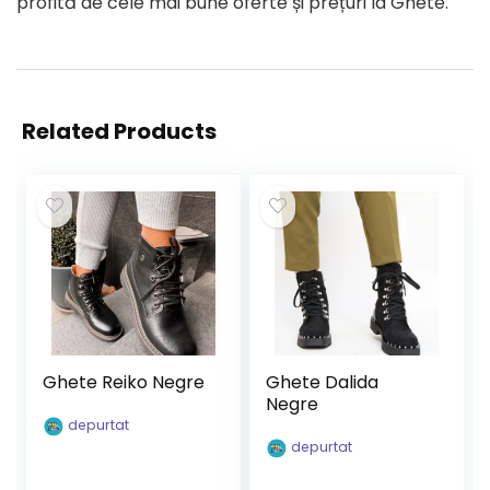
profită de cele mai bune oferte și prețuri la Ghete.
Related Products
Ghete Reiko Negre
Ghete Dalida
Negre
depurtat
depurtat