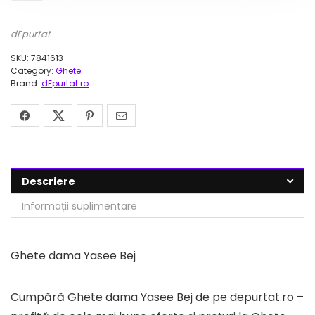
dEpurtat
SKU:
7841613
Category:
Ghete
Brand:
dEpurtat.ro
Descriere
Informații suplimentare
Ghete dama Yasee Bej
Cumpără Ghete dama Yasee Bej de pe depurtat.ro –