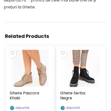
depurtat.ro – profită de cele mai bune oferte și
prețuri la Ghete.
Related Products
Ghete Pascora
Ghete Serba
Khaki
Negre
depurtat
depurtat