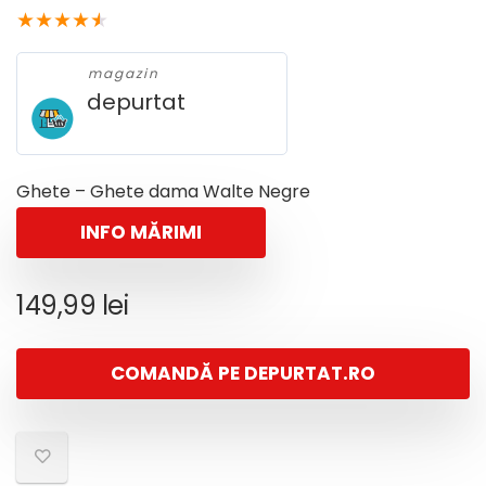
★
★
★
★
★
magazin
depurtat
Ghete – Ghete dama Walte Negre
INFO MĂRIMI
149,99
lei
COMANDĂ PE DEPURTAT.RO