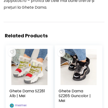
zappatos.ro – profită de cele mai bune oferte și
prețuri la Ghete Dama.
Related Products
Ghete Dama SZ281
Ghete Dama
Alb | Mei
SZ265 Guncolor |
Mei
meimei