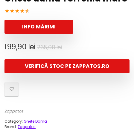
★
★
★
★
★
INFO MĂRIMI
Prețul
Prețul
199,90
lei
265,00
lei
inițial
curent
a
este:
VERIFICĂ STOC PE ZAPPATOS.RO
fost:
199,90 lei.
265,00 lei.
Zappatos
Category:
Ghete Dama
Brand:
Zappatos