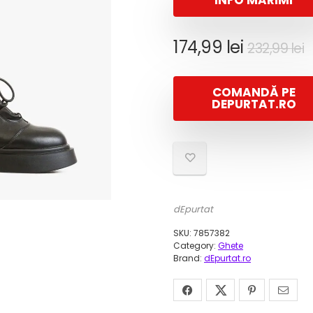
INFO MĂRIMI
P
P
174,99
lei
232,99
lei
i
c
e
COMANDĂ PE
f
1
DEPURTAT.RO
2
dEpurtat
SKU:
7857382
Category:
Ghete
Brand:
dEpurtat.ro