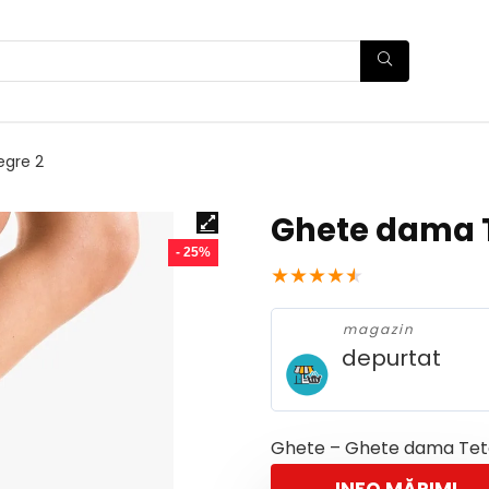
egre 2
Ghete dama T
- 25%
★
★
★
★
★
magazin
depurtat
Ghete – Ghete dama Tet