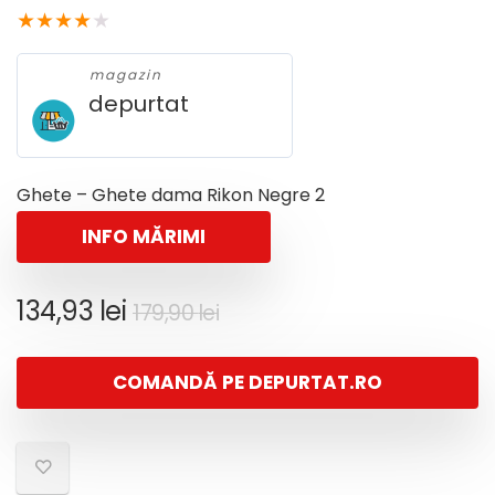
★
★
★
★
★
magazin
depurtat
Ghete – Ghete dama Rikon Negre 2
INFO MĂRIMI
Prețul
Prețul
134,93
lei
179,90
lei
inițial
curent
a
este:
COMANDĂ PE DEPURTAT.RO
fost:
134,93 lei.
179,90 lei.