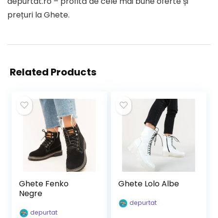
depurtat.ro – profită de cele mai bune oferte și
prețuri la Ghete.
Related Products
Ghete Fenko
Ghete Lolo Albe
Negre
depurtat
depurtat