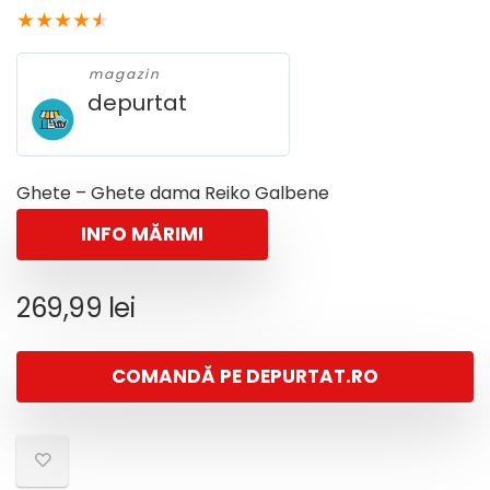
★
★
★
★
★
magazin
depurtat
Ghete – Ghete dama Reiko Galbene
INFO MĂRIMI
269,99
lei
COMANDĂ PE DEPURTAT.RO