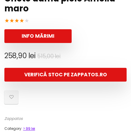
maro
★
★
★
★
★
INFO MĂRIMI
Prețul
Prețul
258,90
lei
515,00
lei
inițial
curent
a
este:
VERIFICĂ STOC PE ZAPPATOS.RO
fost:
258,90 lei.
515,00 lei.
Zappatos
Category:
> 99 lei