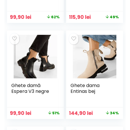
Prețul
Prețul
Prețul
Prețul
99,90
lei
115,90
lei
62%
49%
inițial
curent
inițial
curent
a
este:
a
este:
fost:
99,90 lei.
fost:
115,90 lei.
263,00 lei.
229,00 lei.
Ghete damă
Ghete dama
Espera V3 negre
Entinas bej
Prețul
Prețul
Prețul
Prețul
99,90
lei
144,90
lei
51%
34%
inițial
curent
inițial
curent
a
este:
a
este: