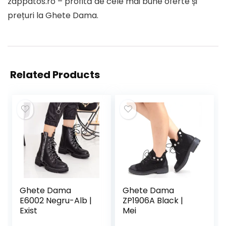
zappatos.ro – profită de cele mai bune oferte și
prețuri la Ghete Dama.
Related Products
Ghete Dama
Ghete Dama
E6002 Negru-Alb |
ZP1906A Black |
Exist
Mei