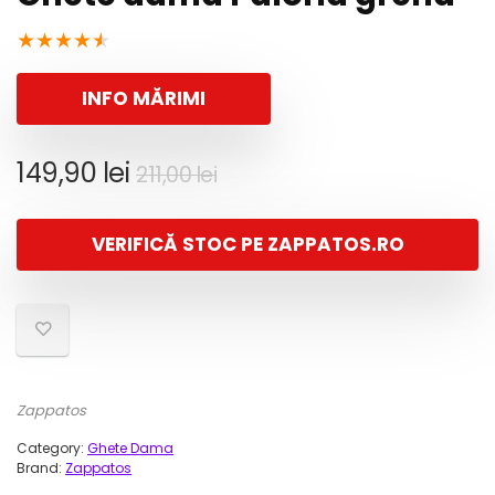
★
★
★
★
★
INFO MĂRIMI
Prețul
Prețul
149,90
lei
211,00
lei
inițial
curent
a
este:
VERIFICĂ STOC PE ZAPPATOS.RO
fost:
149,90 lei.
211,00 lei.
Zappatos
Category:
Ghete Dama
Brand:
Zappatos