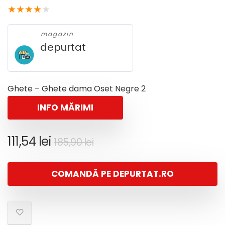
★
★
★
★
★
magazin
depurtat
Ghete – Ghete dama Oset Negre 2
INFO MĂRIMI
Prețul
Prețul
111,54
lei
185,90
lei
inițial
curent
a
este:
COMANDĂ PE DEPURTAT.RO
fost:
111,54 lei.
185,90 lei.