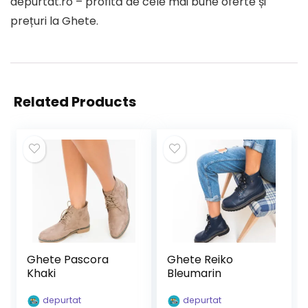
depurtat.ro – profită de cele mai bune oferte și
prețuri la Ghete.
Related Products
Ghete Pascora
Ghete Reiko
Khaki
Bleumarin
depurtat
depurtat