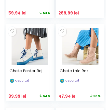
Prețul
Prețul
59,94
lei
269,99
lei
54%
inițial
curent
a
este:
fost:
59,94 lei.
129,90 lei.
Ghete Pester Bej
Ghete Lolo Roz
depurtat
depurtat
Prețul
Prețul
Prețul
Prețul
39,99
lei
47,94
lei
64%
56%
inițial
curent
inițial
curent
a
este:
a
este: