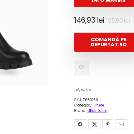
INFO MĂRIMI
P
P
146,93
lei
195,90
lei
i
c
a
e
COMANDĂ PE
f
1
DEPURTAT.RO
1
dEpurtat
SKU:
7850166
Category:
Ghete
Brand:
dEpurtat.ro