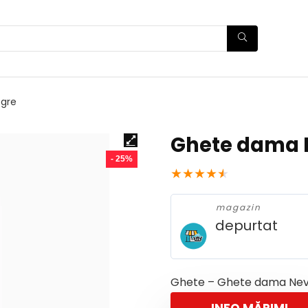
gre
Ghete dama 
- 25%
★
★
★
★
★
magazin
depurtat
Ghete – Ghete dama Ne