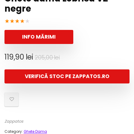
negre
★
★
★
★
★
INFO MĂRIMI
Prețul
Prețul
119,90
lei
205,00
lei
inițial
curent
a
este:
VERIFICĂ STOC PE ZAPPATOS.RO
fost:
119,90 lei.
205,00 lei.
Zappatos
Category:
Ghete Dama