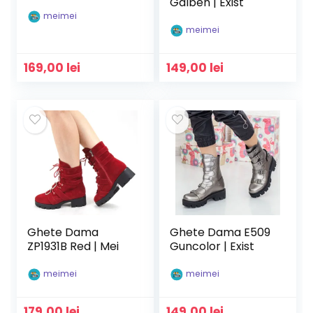
Galben | Exist
meimei
meimei
169,00
lei
149,00
lei
Ghete Dama
Ghete Dama E509
ZP1931B Red | Mei
Guncolor | Exist
meimei
meimei
179,00
lei
149,00
lei