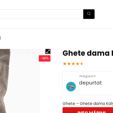
j
Ghete dama K
- 52%
★
★
★
★
★
magazin
depurtat
Ghete – Ghete dama Kaly