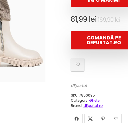
INFO MĂRIMI
Pr
Pr
81,99
lei
169,90
lei
ini
cu
a
es
COMANDĂ PE
fos
81,
DEPURTAT.RO
16
dEpurtat
SKU:
7850095
Category:
Ghete
Brand:
dEpurtat.ro