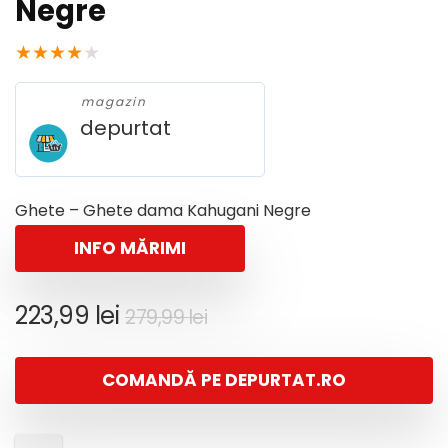
Negre
★
★
★
★
★
magazin
depurtat
Ghete – Ghete dama Kahugani Negre
INFO MĂRIMI
Prețul
Prețul
223,99
lei
279,99
lei
inițial
curent
a
este:
COMANDĂ PE DEPURTAT.RO
fost:
223,99 lei.
279,99 lei.