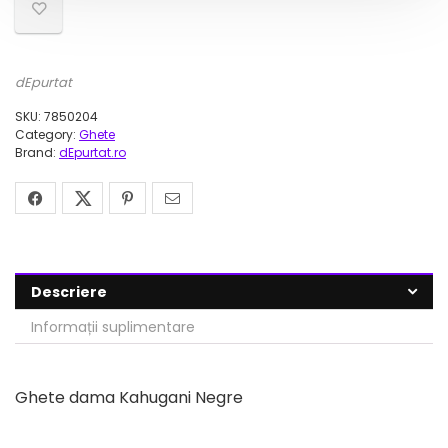
dEpurtat
SKU:
7850204
Category:
Ghete
Brand:
dEpurtat.ro
Descriere
Informații suplimentare
Ghete dama Kahugani Negre