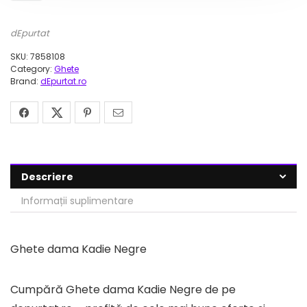
dEpurtat
SKU:
7858108
Category:
Ghete
Brand:
dEpurtat.ro
Descriere
Informații suplimentare
Ghete dama Kadie Negre
Cumpără Ghete dama Kadie Negre de pe