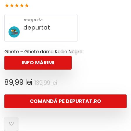
★
★
★
★
★
magazin
depurtat
Ghete – Ghete dama Kadie Negre
INFO MĂRIMI
Prețul
Prețul
89,99
lei
139,99
lei
inițial
curent
a
este:
COMANDĂ PE DEPURTAT.RO
fost:
89,99 lei.
139,99 lei.