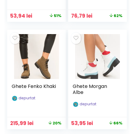
Prețul
Prețul
Prețul
Prețul
53,94
lei
76,79
lei
51%
62%
inițial
curent
inițial
curent
a
este:
a
este:
fost:
53,94 lei.
fost:
76,79 lei.
109,90 lei.
199,90 lei.
Ghete Fenko Khaki
Ghete Morgan
Albe
depurtat
depurtat
Prețul
Prețul
Prețul
Prețul
215,99
lei
53,95
lei
20%
66%
inițial
curent
inițial
curent