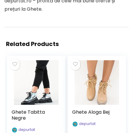
depurtat.ro – profită de cele mai bune oferte și
prețuri la Ghete.
Related Products
Ghete Tabitta
Ghete Aloga Bej
Negre
depurtat
depurtat